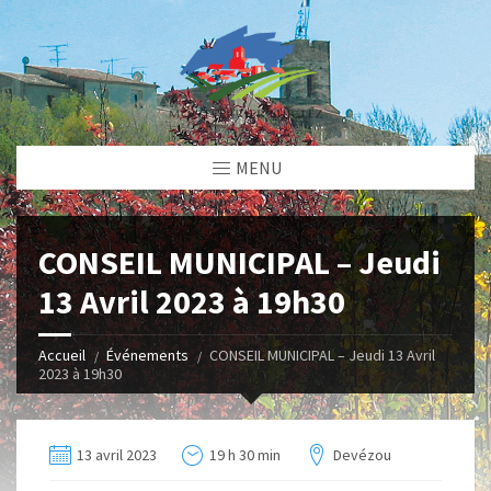
MENU
CONSEIL MUNICIPAL – Jeudi
13 Avril 2023 à 19h30
Accueil
Événements
CONSEIL MUNICIPAL – Jeudi 13 Avril
2023 à 19h30
13 avril 2023
19 h 30 min
Devézou