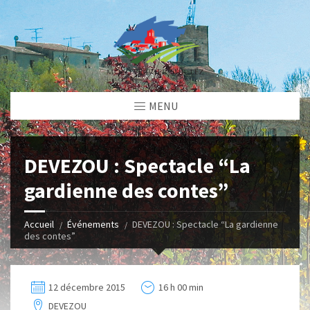
MENU
DEVEZOU : Spectacle “La
gardienne des contes”
Accueil
Événements
DEVEZOU : Spectacle “La gardienne
des contes”
12 décembre 2015
16 h 00 min
DEVEZOU