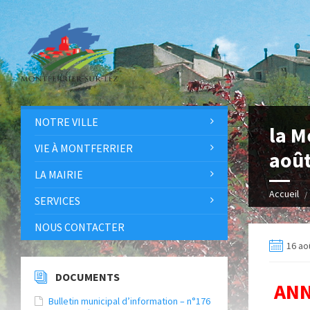
NOTRE VILLE
la M
VIE À MONTFERRIER
aoû
LA MAIRIE
Accueil
SERVICES
NOUS CONTACTER
16 ao
DOCUMENTS
ANN
Bulletin municipal d’information – n°176