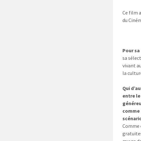
Ce film 
du Ciném
Pour sa 
sa sélec
vivant a
la cultu
Qui d’au
entre le
généreux
comme po
scénario
Comme c
gratuite