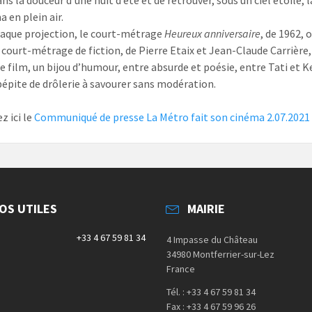
s la douceur d’une nuit d’été et de retrouver, sous un ciel étoilé, 
 en plein air.
aque projection, le court-métrage
Heureux anniversaire
, de 1962, 
 court-métrage de fiction, de Pierre Etaix et Jean-Claude Carrière,
Ce film, un bijou d’humour, entre absurde et poésie, entre Tati et 
pépite de drôlerie à savourer sans modération.
z ici le
Communiqué de presse La Métro fait son cinéma 2.07.2021
OS UTILES
MAIRIE
e
+33 4 67 59 81 34
4 Impasse du Château
34980 Montferrier-sur-Lez
France
Tél. : +33 4 67 59 81 34
Fax : +33 4 67 59 96 26