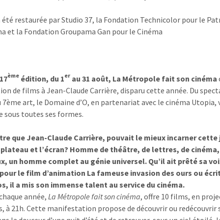
a été restaurée par Studio 37, la Fondation Technicolor pour le Pa
a et la Fondation Groupama Gan pour le Cinéma
ème
er
17
édition, du 1
au 31 août, La Métropole fait son cinéma
tion de films à Jean-Claude Carrière, disparu cette année. Du spect
u 7ème art, le Domaine d’O, en partenariat avec le cinéma Utopia, 
re sous toutes ses formes.
tre que Jean-Claude Carrière, pouvait le mieux incarner cette
 plateau et l’écran? Homme de théâtre, de lettres, de cinéma,
, un homme complet au génie universel. Qu’il ait prêté sa voi
ur le film d’animation La fameuse invasion des ours ou écrit
s, il a mis son immense talent au service du cinéma.
haque année,
La Métropole fait son cinéma
, offre 10 films, en proj
s, à 21h. Cette manifestation propose de découvrir ou redécouvrir 