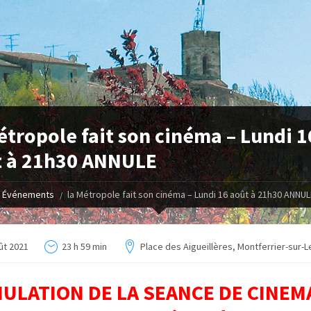
étropole fait son cinéma – Lundi 1
t à 21h30 ANNULE
Événements
la Métropole fait son cinéma – Lundi 16 août à 21h30 ANNUL
ût 2021
23 h 59 min
Place des Aigueillères, Montferrier-sur-L
ULATION DE LA SEANCE DE CINEM