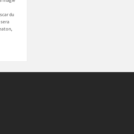
la magie
oscar du
 sera
Keaton,