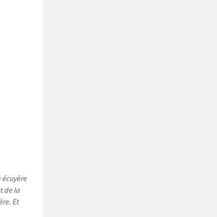
e écuyère
t de la
ère. Et