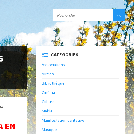
CATEGORIES
6
Associations
Autres
Bibliothèque
E
Cinéma
Culture
ez
Mairie
Manifestation caritative
A EN
Musique