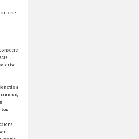
trimoine
consacre
acle
valorise
 jonction
 curieux,
x
 les
ections
son