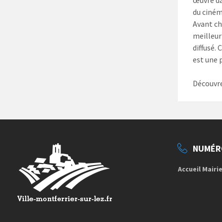
œuvre dan
du cinéma
Avant ch
meilleur
diffusé. 
est une 
Découvre
NUMÉR
Accueil Mairi