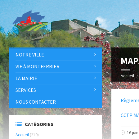
NOTRE VILLE
MAPA
VIE À MONTFERRIER
Accueil
LA MAIRIE
SERVICES
Règleme
NOUS CONTACTER
CCTP M
CATÉGORIES
16 juin
Accueil
(219)