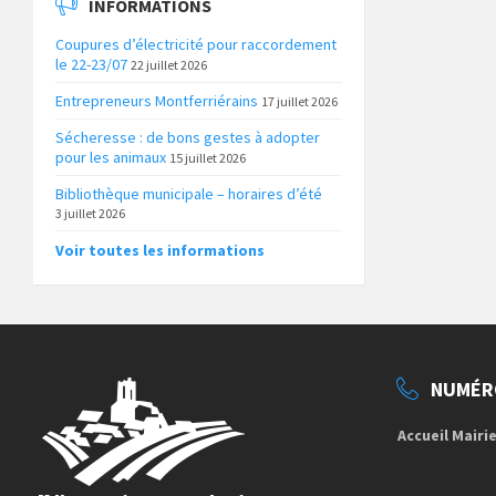
INFORMATIONS
Coupures d’électricité pour raccordement
le 22-23/07
22 juillet 2026
Entrepreneurs Montferriérains
17 juillet 2026
Sécheresse : de bons gestes à adopter
pour les animaux
15 juillet 2026
Bibliothèque municipale – horaires d’été
3 juillet 2026
Voir toutes les informations
NUMÉR
Accueil Mairi