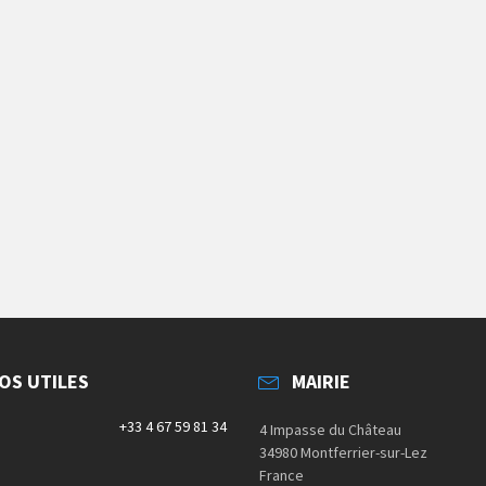
OS UTILES
MAIRIE
e
+33 4 67 59 81 34
4 Impasse du Château
34980 Montferrier-sur-Lez
France