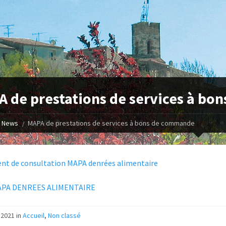
 de prestations de services à b
News
MAPA de prestations de services à bons de commande
nt de consultation MAPA denrées alimentaire
APA DENREES ALIMENTAIRE
 2021 in
Accueil
,
Non classé