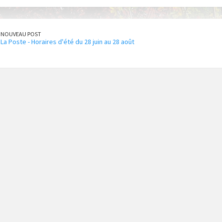
NOUVEAU POST
La Poste - Horaires d'été du 28 juin au 28 août